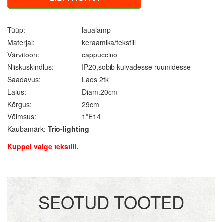
Tüüp:
laualamp
Materjal:
keraamika/tekstiil
Värvitoon:
cappuccino
Niiskuskindlus:
IP20,sobib kuivadesse ruumidesse
Saadavus:
Laos 2tk
Laius:
Diam.20cm
Kõrgus:
29cm
Võimsus:
1*E14
Kaubamärk:
Trio-lighting
Kuppel valge tekstiil.
SEOTUD TOOTED